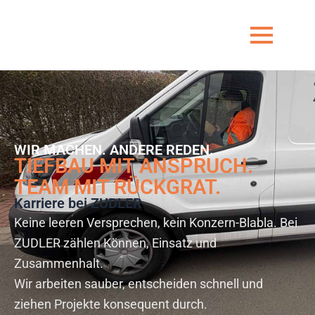
Zum
Inhalt
springen
WIR MACHEN. ANDERE REDEN.
TIEFBAU MIT ANSPRUCH.
TEAM MIT RÜCKGRAT.
Karriere bei ZUDLER
Keine leeren Versprechen, kein Konzern-Blabla. Bei
ZUDLER zählen Können, Einsatz und
Zusammenhalt.
Wir arbeiten sauber, entscheiden schnell und
ziehen Projekte konsequent durch.